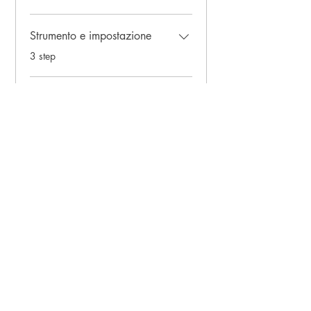
Strumento e impostazione
.
3 step
Carica altro
Prezzo
16,90 €
Acquista