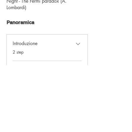
Night - The Fermi paradox (A.
Panoramica
Introduzione
.
2 step
1 - Thumbpick, unghie,
polpastrelli
.
1 step
2 - Indipendenza della mano
destra, arpeggi
.
10 step