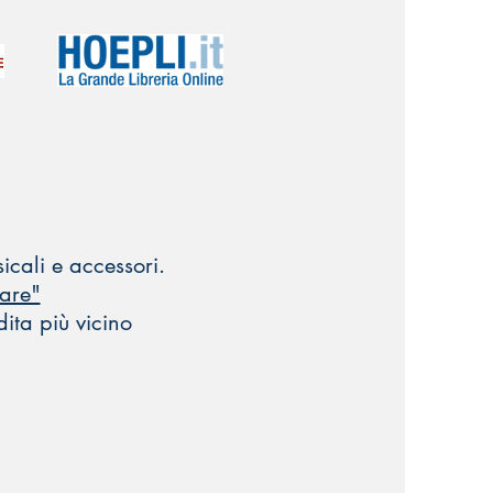
usicali e accessori.
are"
ita più vicino