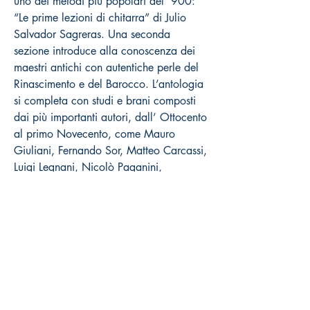
uno dei metodi più popolari del ‘900:
“Le prime lezioni di chitarra” di Julio
Salvador Sagreras. Una seconda
sezione introduce alla conoscenza dei
maestri antichi con autentiche perle del
Rinascimento e del Barocco. L’antologia
si completa con studi e brani composti
dai più importanti autori, dall’ Ottocento
al primo Novecento, come Mauro
Giuliani, Fernando Sor, Matteo Carcassi,
Luigi Legnani, Nicolò Paganini,
Napoleon Coste, Johann Kaspar Mertz,
Francisco Tarrega e Miguel Llobet.
Come acquistare
Prezzi al pubblico Iva inclusa
Distribuzione esclusiva Volonté & Co
(
www.volonte-co.com
)