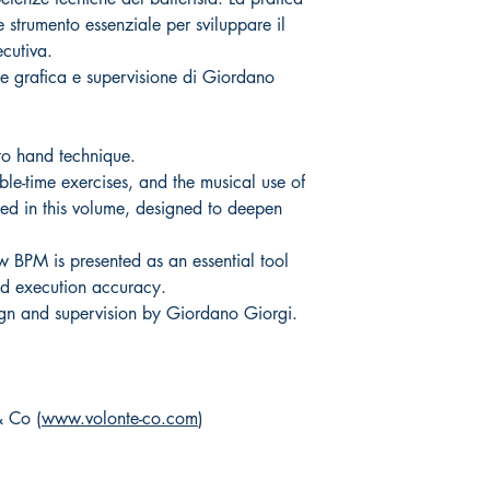
strumento essenziale per sviluppare il
ecutiva.
e grafica e supervisione di Giordano
to hand technique.
ble-time exercises, and the musical use of
sed in this volume, designed to deepen
low BPM is presented as an essential tool
and execution accuracy.
ign and supervision by Giordano Giorgi.
& Co (
www.volonte-co.com
)