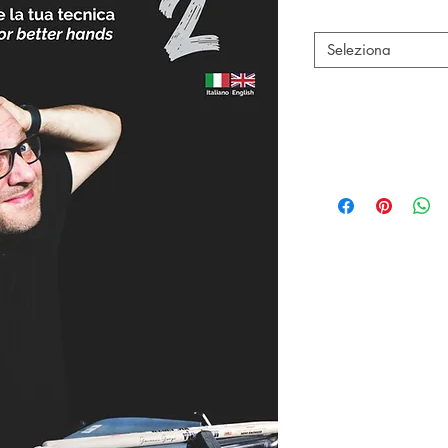
Autori
*
Seleziona
Dettagli:
N° Cat: DAN146
ISBN: 979128153
Pag: 48
Dim: mm. 225x305
Audio on line