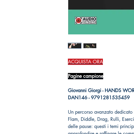
ACQUISTA ORA
Pagine campione
Giovanni Giorgi - HANDS W
DAN146 - 9791281535459
Un percorso avanzato dedicato a
Flam, Diddle, Drag, Rulli, Eserc
delle pause: questi i temi princi
approfondire e raffinare le comp