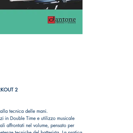
ORKOUT 2
lla tecnica delle mani.
izi in Double Time e utilizzo musicale
pali affrontati nel volume, pensato per
etenze tecniche del batterista. La pratica