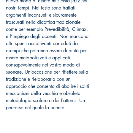
nuovo modo di essere musicista jazz nei
nostri tempi. Nel testo sono trattati
argomenti inconsueti e sicuramente
trascurati nella didattica tradizionale
come per esempio Prevedibilità, Climax,
e l’impiego degli accenti. Non mancano
altri spunti accattivanti corredati da
esempi che potranno essere di aiuto per
essere metabolizzati e applicati
consapevolmente nel vostro modo di
suonare. Un’occasione per riflettere sulla
tradizione e rielaborarla con un
approccio che consenta di abolire i soliti
meccanismi della vecchia e obsoleta
metodologia scalare o dei Patterns. Un
percorso nel quale la ricerca
dell’originalità si concretizza attraverso
una profonda conoscenza della
tradizione messa al servizio della