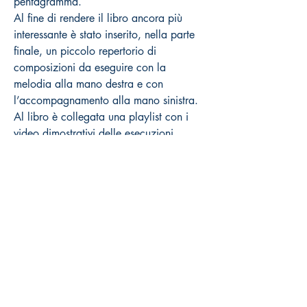
pentagramma.
Al fine di rendere il libro ancora più
interessante è stato inserito, nella parte
finale, un piccolo repertorio di
composizioni da eseguire con la
melodia alla mano destra e con
l’accompagnamento alla mano sinistra.
Al libro è collegata una playlist con i
video dimostrativi delle esecuzioni
complete e le basi musicali.
Come acquistare
Prezzi al pubblico Iva inclusa
Distribuzione esclusiva Volonté & Co
(
www.volonte-co.com
)
Dettagli:
N° Cat: DAN48