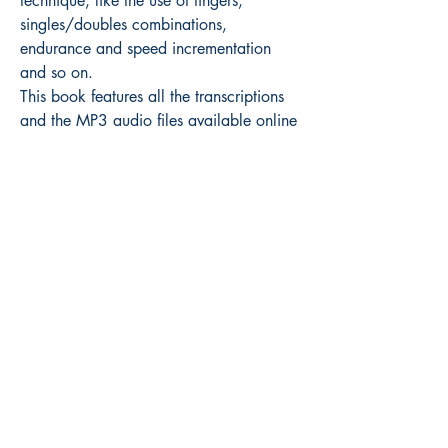
technique, like the use of fingers,
singles/doubles combinations,
endurance and speed incrementation
and so on.
This book features all the transcriptions
and the MP3 audio files available online
Come acquistare
Prezzi al pubblico Iva inclusa
Distribuzione esclusiva Volonté & Co
(
www.volonte-co.com
)
Dettagli:
N° Cat: DAN34
ISBN: 9788832008326
Pag: 52
Dim: mm. 225x305
Audio on line