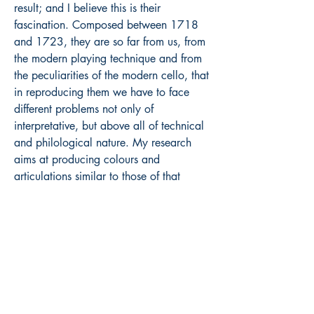
result; and I believe this is their
fascination. Composed between 1718
and 1723, they are so far from us, from
the modern playing technique and from
the peculiarities of the modern cello, that
in reproducing them we have to face
different problems not only of
interpretative, but above all of technical
and philological nature. My research
aims at producing colours and
articulations similar to those of that
period while playing a modern cello
with a modern bow and at discovering
its limitations. This edition arises from my
wish to share this work with people who
have my same passion for music and my
same love for cello and the Suites. I
hope and I wish you that the present
collection may stir the desire for further