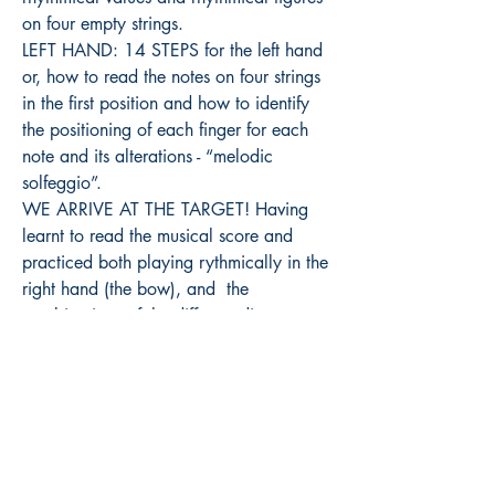
on four empty strings.
LEFT HAND: 14 STEPS for the left hand
or, how to read the notes on four strings
in the first position and how to identify
the positioning of each finger for each
note and its alterations - “melodic
solfeggio”.
WE ARRIVE AT THE TARGET! Having
learnt to read the musical score and
practiced both playing rythmically in the
right hand (the bow), and the
combinations of the different distances
between the fingers in the left hand, we
will be ready to play the songs!
THE REPERTOIRE consists of 15
SONGS or traditional music re
arranged. Each song is used to practice
the techniques developed in the