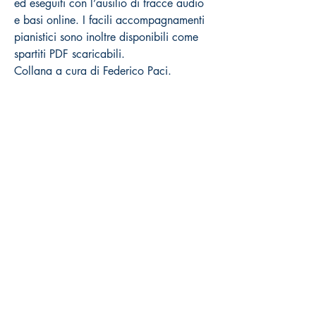
ed eseguiti con l’ausilio di tracce audio
e basi online. I facili accompagnamenti
pianistici sono inoltre disponibili come
spartiti PDF scaricabili.
Collana a cura di Federico Paci.
Come acquistare
Prezzi al pubblico Iva inclusa
Distribuzione esclusiva Volonté & Co
(
www.volonte-co.com
)
Dettagli:
N° Cat: DAN72
ISBN: 9788832008708
Pag: 64
Dim: mm. 225x305
Audio On Line