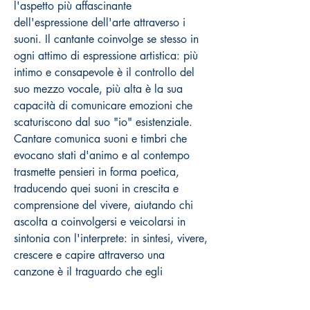
l'aspetto più affascinante
dell'espressione dell'arte attraverso i
suoni. Il cantante coinvolge se stesso in
ogni attimo di espressione artistica: più
intimo e consapevole è il controllo del
suo mezzo vocale, più alta è la sua
capacità di comunicare emozioni che
scaturiscono dal suo "io" esistenziale.
Cantare comunica suoni e timbri che
evocano stati d'animo e al contempo
trasmette pensieri in forma poetica,
traducendo quei suoni in crescita e
comprensione del vivere, aiutando chi
ascolta a coinvolgersi e veicolarsi in
sintonia con l'interprete: in sintesi, vivere,
crescere e capire attraverso una
canzone è il traguardo che egli
raggiunge quando la sua comunicazione
con l'ascoltatore dà questi risultati. La