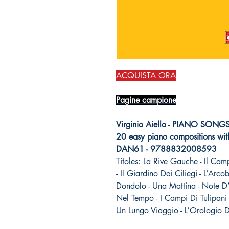
ACQUISTA ORA
Pagine campione
Virginio Aiello - PIANO SON
20 easy piano compositions wit
DAN61 - 9788832008593
Titoles: La Rive Gauche - Il Cam
- Il Giardino Dei Ciliegi - L’Arco
Dondolo - Una Mattina - Note D
Nel Tempo - I Campi Di Tulipani -
Un Lungo Viaggio - L’Orologio De