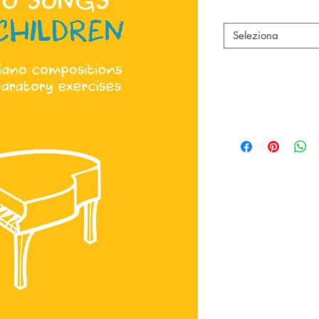
Autori
*
Seleziona
Dettagli:
N° Cat: DAN61
ISBN: 978883200
Pag: 64
Dim: mm. 225x305