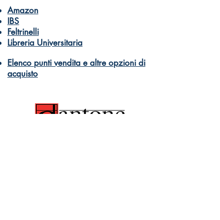
Amazon
IBS
Feltrinelli
Libreria Universitaria
Elenco punti vendita e altre opzioni di
acquisto
© Dantone Edizioni e Musica
di Dantone Germano Giuseppe Davide
PI 10332590966
Libri e didattica musicale per tutti
Come acquistare
info@dantonemusic.com