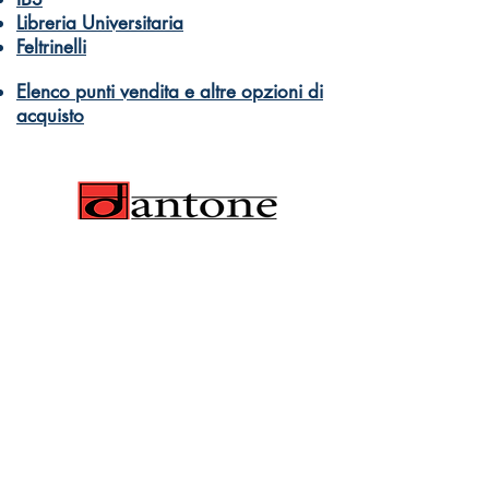
Libreria Universitaria
Feltrinelli
Elenco punti vendita e altre opzioni di
acquisto
© Dantone Edizioni e Musica
di Dantone Germano Giuseppe Davide
PI 10332590966
Libri e didattica musicale per tutti
Come acquistare
info@dantonemusic.com
Privacy policy