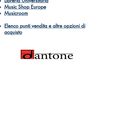
Libreria Universitaria
Music Shop Europe
Musicroom
Elenco punti vendita e altre opzioni di
acquisto
© Dantone Edizioni e Musica
di Dantone Germano Giuseppe Davide
PI 10332590966
Libri e didattica musicale per tutti
Come acquistare
info@dantonemusic.com
Privacy policy