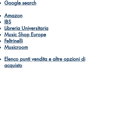
Google search
Amazon
IBS
Libreria Universitaria
Music Shop Europe
Feltrinelli
Musicroom
Elenco punti vendita e altre opzioni di
acquisto
© Dantone Edizioni e Musica
di Dantone Germano Giuseppe Davide
PI 10332590966
Libri e didattica musicale per tutti
Come acquistare