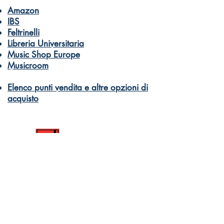
Amazon
IBS
Feltrinelli
Libreria Universitaria
Music Shop Europe
Musicroom
Elenco punti vendita e altre opzioni di
acquisto
© Dantone Edizioni e Musica
di Dantone Germano Giuseppe Davide
PI 10332590966
Libri e didattica musicale per tutti
Come acquistare