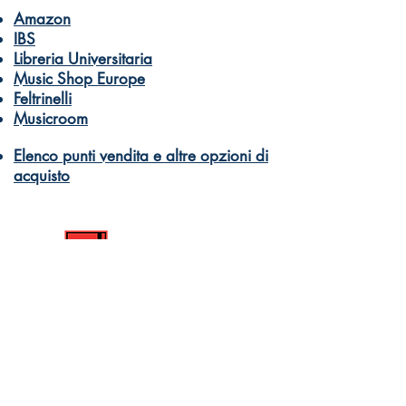
Amazon
IBS
Libreria Universitaria
Music Shop Europe
Feltrinelli
Musicroom
Elenco punti vendita e altre opzioni di
acquisto
© Dantone Edizioni e Musica
di Dantone Germano Giuseppe Davide
PI 10332590966
Libri e didattica musicale per tutti
Come acquistare