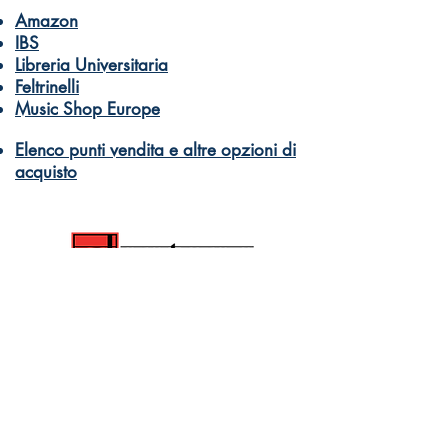
Amazon
IBS
Libreria Universitaria
Feltrinelli
Music Shop Europe
Elenco punti vendita e altre opzioni di
acquisto
© Dantone Edizioni e Musica
di Dantone Germano Giuseppe Davide
PI 10332590966
Libri e didattica musicale per tutti
Come acquistare
info@dantonemusic.com