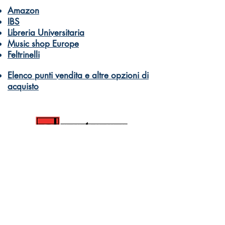
Amazon
IBS
Libreria Universitaria
Music shop Europe
Feltrinelli
Elenco punti vendita e altre opzioni di
acquisto
© Dantone Edizioni e Musica
di Dantone Germano Giuseppe Davide
PI 10332590966
Libri e didattica musicale per tutti
Come acquistare
info@dantonemusic.com