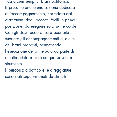
- da alcuni semplici brani polifonici.
È presente anche una sezione dedicata
all’accompagnamento, corredata dai
diagrammi degli accordi facili in prima
posizione, da eseguire solo su tre corde.
Con gli stessi accordi sarà possibile
suonare gli accompagnamenti di alcuni
dei brani proposti, permettendo
l’esecuzione della melodia da parte di
un’altra chitarra o di un qualsiasi altro
strumento.
Il percorso didattico e le diteggiature
sono stati supervisionati da stimati
maestri della chitarra classica, al fine di
garantire - fin da subito - una corretta
impostazione sullo strumento che possa
stimolare i ragazzi a proseguirne lo
studio in modo più approfondito o a
livelli più avanzati.