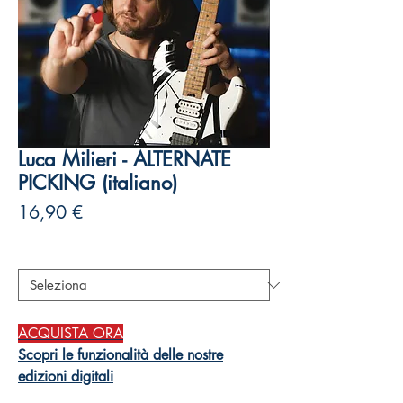
Luca Milieri - ALTERNATE
PICKING (italiano)
Prezzo
16,90 €
Autori
*
ACQUISTA ORA
Scopri le funzionalità delle nostre
edizioni digitali